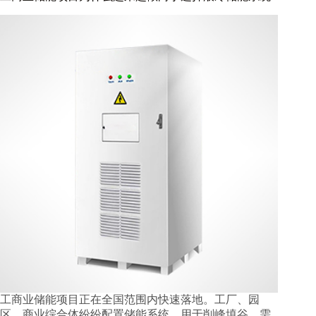
工商业储能项目正在全国范围内快速落地。工厂、园
区、商业综合体纷纷配置储能系统，用于削峰填谷、需