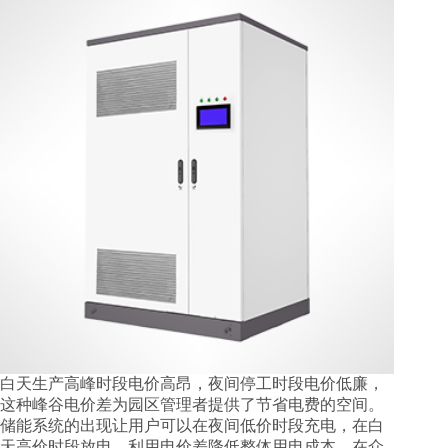
白天生产高峰时段电价高昂，夜间停工时段电价低廉，
这种峰谷电价差为园区管理者提供了节省电费的空间。
储能系统的出现让用户可以在夜间低价时段充电，在白
天高价时段放电，利用电价差降低整体用电成本。在众