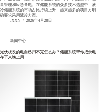
量管理和应急备电。在储能系统的众多技术选型中，液
冷储能系统的市场占比持续上升，越来越多的项目方明
确要求采用液冷方案。
JXXN
2026年4月28日
新闻中心
光伏板发的电自己用不完怎么办？储能系统帮你把余电
存下来晚上用