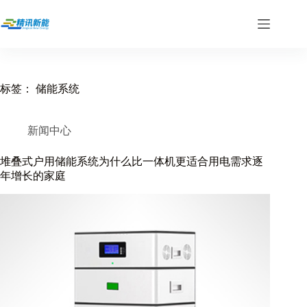
跳
过
内
容
标签：
储能系统
新闻中心
堆叠式户用储能系统为什么比一体机更适合用电需求逐
年增长的家庭