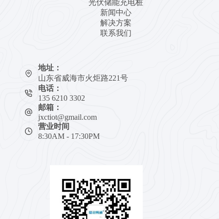
光伏储能充电桩
新闻中心
解决方案
联系我们
地址：
山东省威海市火炬路221号
电话：
135 6210 3302
邮箱：
jxctiot@gmail.com
营业时间
8:30AM - 17:30PM