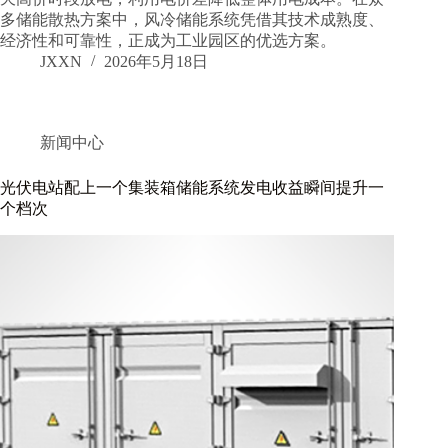
多储能散热方案中，风冷储能系统凭借其技术成熟度、
经济性和可靠性，正成为工业园区的优选方案。
JXXN
2026年5月18日
新闻中心
光伏电站配上一个集装箱储能系统发电收益瞬间提升一
个档次