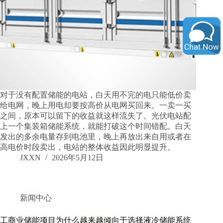
对于没有配置储能的电站，白天用不完的电只能低价卖
给电网，晚上用电却要按高价从电网买回来。一卖一买
之间，原本可以留下的收益就这样流失了。光伏电站配
上一个集装箱储能系统，就能打破这个时间错配。白天
发出的多余电量存到电池里，晚上再放出来自用或者在
高电价时段卖出，电站的整体收益因此明显提升。
JXXN
2026年5月12日
新闻中心
工商业储能项目为什么越来越倾向于选择液冷储能系统