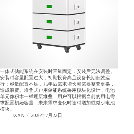
一体式储能系统在安装时容量固定，安装后无法调整。
安装时容量配置过大，初期投资高且设备长期低效运
行；容量配置不足，几年后需求增长就需要整套更换，
造成浪费。堆叠式户用储能系统采用模块化设计，电池
单元像积木一样逐层堆叠，用户可以根据当前的用电需
求配置初始容量，未来需求变化时随时增加或减少电池
模块。
JXXN
2026年7月22日