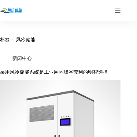
跳
过
内
容
标签：
风冷储能
新闻中心
采用风冷储能系统是工业园区峰谷套利的明智选择