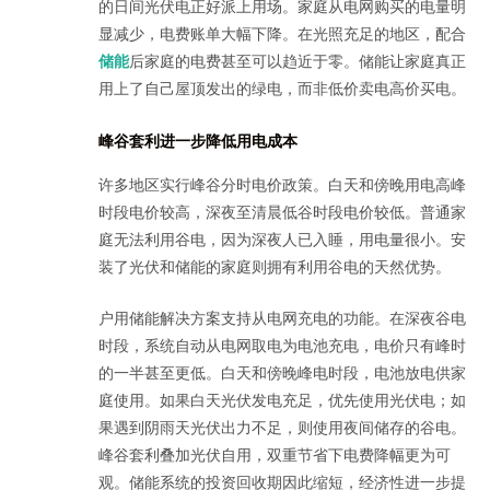
的日间光伏电正好派上用场。家庭从电网购买的电量明
显减少，电费账单大幅下降。在光照充足的地区，配合
储能
后家庭的电费甚至可以趋近于零。储能让家庭真正
用上了自己屋顶发出的绿电，而非低价卖电高价买电。
峰谷套利进一步降低用电成本
许多地区实行峰谷分时电价政策。白天和傍晚用电高峰
时段电价较高，深夜至清晨低谷时段电价较低。普通家
庭无法利用谷电，因为深夜人已入睡，用电量很小。安
装了光伏和储能的家庭则拥有利用谷电的天然优势。
户用储能解决方案支持从电网充电的功能。在深夜谷电
时段，系统自动从电网取电为电池充电，电价只有峰时
的一半甚至更低。白天和傍晚峰电时段，电池放电供家
庭使用。如果白天光伏发电充足，优先使用光伏电；如
果遇到阴雨天光伏出力不足，则使用夜间储存的谷电。
峰谷套利叠加光伏自用，双重节省下电费降幅更为可
观。储能系统的投资回收期因此缩短，经济性进一步提