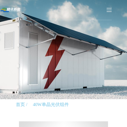
首页 /
40W单晶光伏组件